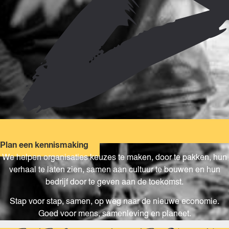
Plan een kennismaking
We helpen organisaties keuzes te maken, door te pakken, hun
verhaal te laten zien, samen aan cultuur te bouwen en hun
bedrijf door te geven aan de toekomst.
Stap voor stap, samen, op weg naar de nieuwe economie.
Goed voor mens, samenleving en planeet.