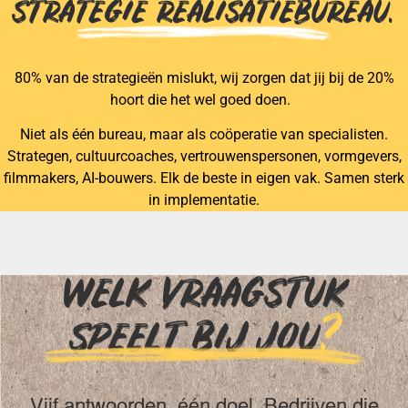
STRATEGIE REALISATIEBUREAU.
80% van de strategieën mislukt, wij zorgen dat jij bij de 20%
hoort die het wel goed doen.
Niet als één bureau, maar als coöperatie van specialisten.
Strategen, cultuurcoaches, vertrouwenspersonen, vormgevers,
filmmakers, AI-bouwers. Elk de beste in eigen vak. Samen sterk
in implementatie.
WELK VRAAGSTUK
SPEELT BIJ JOU
?
Vijf antwoorden, één doel. Bedrijven die