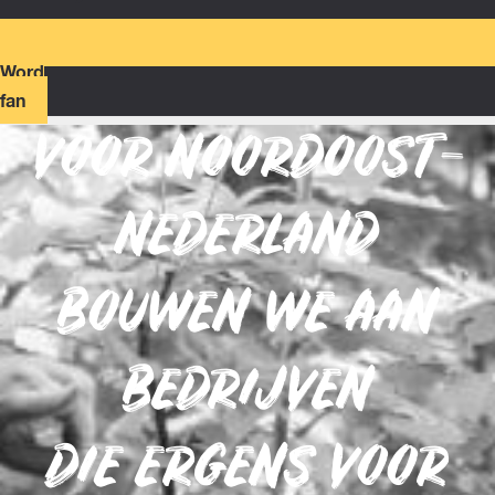
Word
fan
VOOR NOORDOOST-
NEDERLAND
BOUWEN WE AAN
BEDRIJVEN
DIE ERGENS VOOR