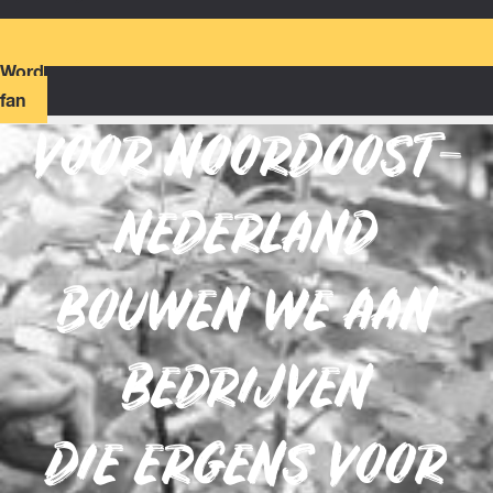
Word
fan
VOOR NOORDOOST-
NEDERLAND
BOUWEN WE AAN
BEDRIJVEN
DIE ERGENS VOOR