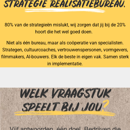
STRATEGIE REALISATIEBUREAU.
80% van de strategieën mislukt, wij zorgen dat jij bij de 20%
hoort die het wel goed doen.
Niet als één bureau, maar als coöperatie van specialisten.
Strategen, cultuurcoaches, vertrouwenspersonen, vormgevers,
filmmakers, AI-bouwers. Elk de beste in eigen vak. Samen sterk
in implementatie.
WELK VRAAGSTUK
SPEELT BIJ JOU
?
Vijf antwoorden, één doel. Bedrijven die