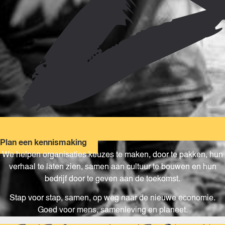
Plan een kennismaking
We helpen organisaties keuzes te maken, door te pakken, hun
verhaal te laten zien, samen aan cultuur te bouwen en hun
bedrijf door te geven aan de toekomst.
Stap voor stap, samen, op weg naar de nieuwe economie.
Goed voor mens, samenleving en planeet.