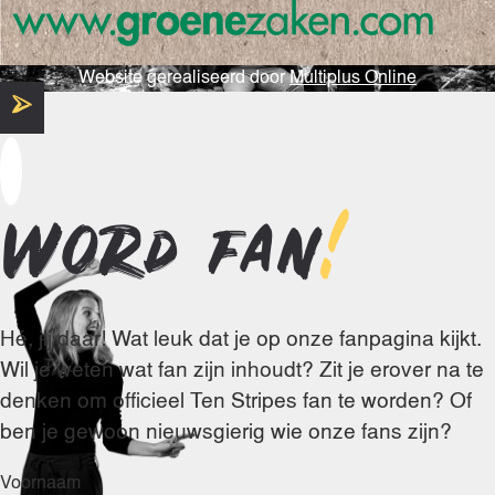
Website gerealiseerd door
Multiplus Online
Word fan
!
Hé, jij daar! Wat leuk dat je op onze fanpagina kijkt.
Wil je weten wat fan zijn inhoudt? Zit je erover na te
denken om officieel Ten Stripes fan te worden? Of
ben je gewoon nieuwsgierig wie onze fans zijn?
Voornaam