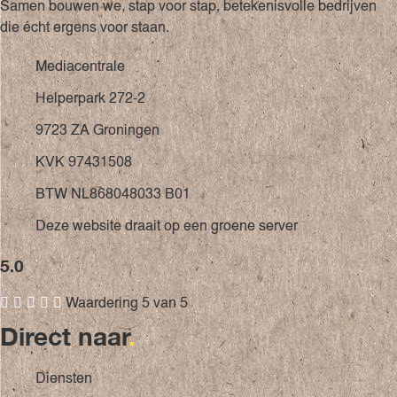
Samen bouwen we, stap voor stap, betekenisvolle bedrijven
die écht ergens voor staan.
Mediacentrale
Helperpark 272-2
9723 ZA Groningen
KVK 97431508
BTW NL868048033 B01
Deze website draait op een groene server
5.0





Waardering 5 van 5
Direct naar
.
Diensten