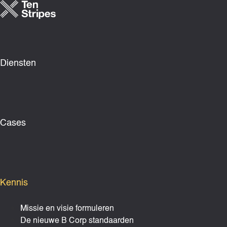
Ga
naar
de
inhoud
Diensten
Cases
Kennis
Missie en visie formuleren
De nieuwe B Corp standaarden