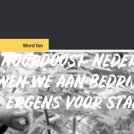
Word fan
 NOORDOOST-NEDE
WEN WE AAN BEDRI
E ERGENS VOOR ST