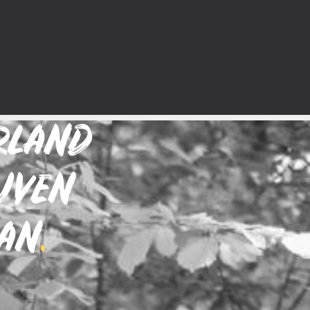
RLAND
JVEN
AAN
.