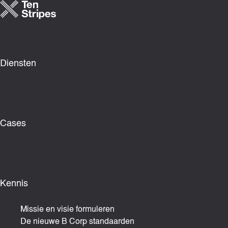
Ga
naar
de
inhoud
Diensten
Cases
Kennis
Missie en visie formuleren
De nieuwe B Corp standaarden