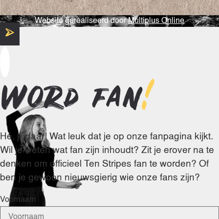
Website gerealiseerd door
Multiplus Online
Word fan
!
Hé, jij daar! Wat leuk dat je op onze fanpagina kijkt.
Wil je weten wat fan zijn inhoudt? Zit je erover na te
denken om officieel Ten Stripes fan te worden? Of
ben je gewoon nieuwsgierig wie onze fans zijn?
Voornaam