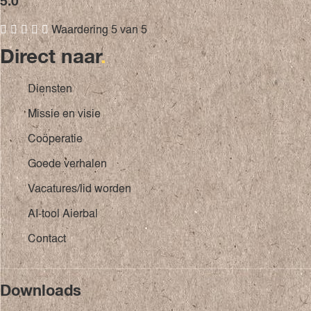
5.0





Waardering 5 van 5
Direct naar
.
Diensten
Missie en visie
Coöperatie
Goede verhalen
Vacatures/lid worden
AI-tool Aierbal
Contact
Downloads