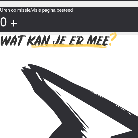
Uren op missie/visie pagina besteed
0
+
WAT KAN JE ER MEE
?