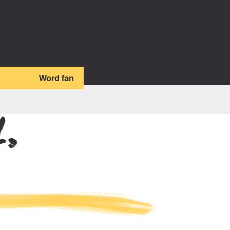
Word fan
L,