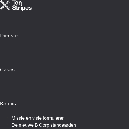
Ga
naar
de
inhoud
Diensten
Cases
Kennis
Missie en visie formuleren
De nieuwe B Corp standaarden