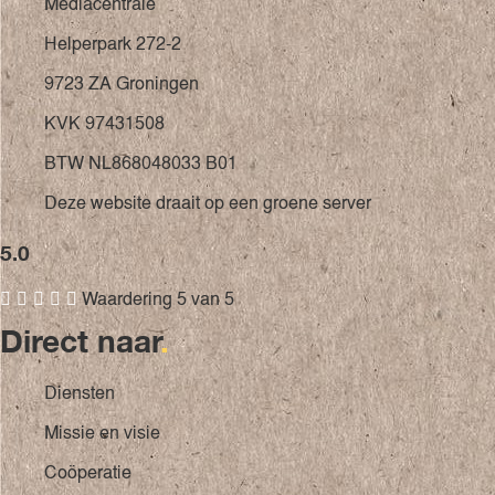
Mediacentrale
Helperpark 272-2
9723 ZA Groningen
KVK 97431508
BTW NL868048033 B01
Deze website draait op een groene server
5.0





Waardering 5 van 5
Direct naar
.
Diensten
Missie en visie
Coöperatie