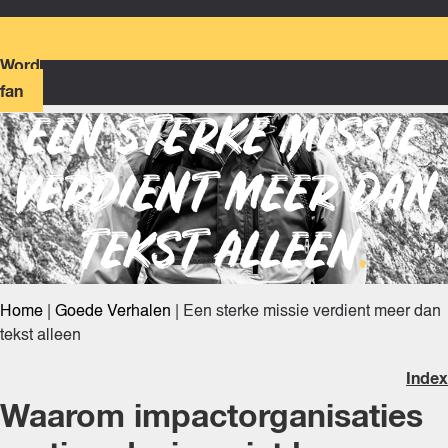
Word
fan
EEN STERKE MISSIE
VERDIENT MEER DAN
TEKST ALLEEN
.
Home
|
Goede Verhalen
|
Een sterke missie verdient meer dan
tekst alleen
Index
Waarom impactorganisaties