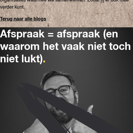
organisaties waarmee we samenwerken. Zodat jij er ook mee
verder kunt.
Terug naar alle b
logs
Afspraak = afspraak (en
waarom het vaak niet toch
niet lukt)
.