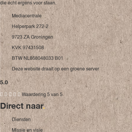
die écht ergens voor staan.
Mediacentrale
Helperpark 272-2
9723 ZA Groningen
KVK 97431508
BTW NL868048033 B01
Deze website draait op een groene server
5.0





Waardering 5 van 5
Direct naar
.
Diensten
Missie en visie