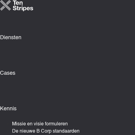
Ga
naar
de
inhoud
Diensten
Cases
Kennis
Missie en visie formuleren
De nieuwe B Corp standaarden