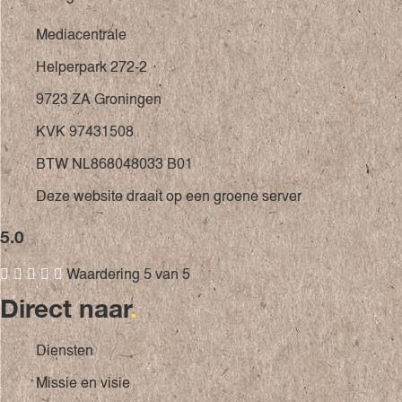
Mediacentrale
Helperpark 272-2
9723 ZA Groningen
KVK 97431508
BTW NL868048033 B01
Deze website draait op een groene server
5.0





Waardering 5 van 5
Direct naar
.
Diensten
Missie en visie