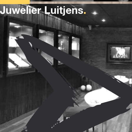
Juwelier Luitjens
.