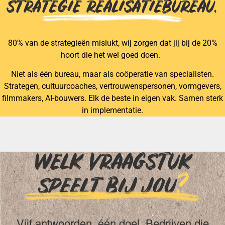
STRATEGIE REALISATIEBUREAU.
80% van de strategieën mislukt, wij zorgen dat jij bij de 20%
hoort die het wel goed doen.
Niet als één bureau, maar als coöperatie van specialisten.
Strategen, cultuurcoaches, vertrouwenspersonen, vormgevers,
filmmakers, AI-bouwers. Elk de beste in eigen vak. Samen sterk
in implementatie.
WELK VRAAGSTUK
SPEELT BIJ JOU
?
Vijf antwoorden, één doel. Bedrijven die