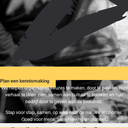
Plan een kennismaking
We helpen organisaties keuzes te maken, door te pakken, hun
verhaal te laten zien, samen aan cultuur te bouwen en hun
bedrijf door te geven aan de toekomst.
Stap voor stap, samen, op weg naar de nieuwe economie.
Goed voor mens, samenleving en planeet.