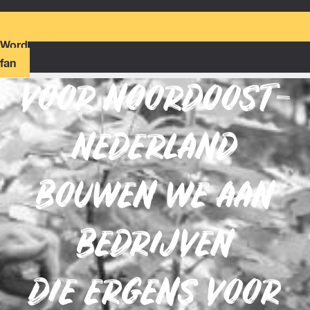
Word
fan
VOOR NOORDOOST-
NEDERLAND
BOUWEN WE AAN
BEDRIJVEN
DIE ERGENS VOOR